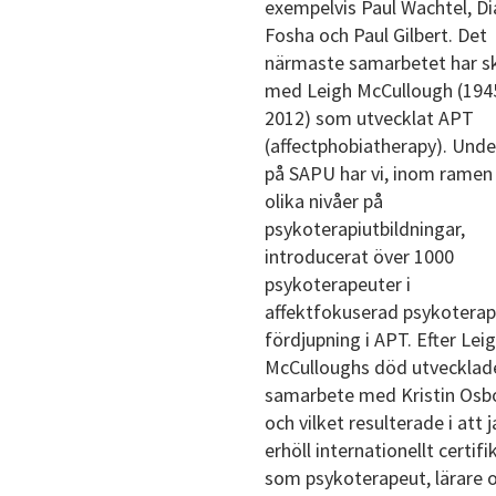
exempelvis Paul Wachtel, D
Fosha och Paul Gilbert. Det
närmaste samarbetet har s
med Leigh McCullough (194
2012) som utvecklat APT
(affectphobiatherapy). Unde
på SAPU har vi, inom ramen
olika nivåer på
psykoterapiutbildningar,
introducerat över 1000
psykoterapeuter i
affektfokuserad psykotera
fördjupning i APT. Efter Lei
McCulloughs död utvecklad
samarbete med Kristin Osb
och vilket resulterade i att 
erhöll internationellt certifi
som psykoterapeut, lärare 