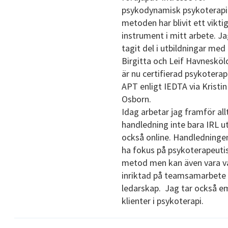
psykodynamisk psykoterapi
metoden har blivit ett vikti
instrument i mitt arbete. Ja
tagit del i utbildningar med
Birgitta och Leif Havnesköl
är nu certifierad psykoterap
APT enligt IEDTA via Kristin
Osborn.
Idag arbetar jag framför al
handledning inte bara IRL u
också online. Handledninge
ha fokus på psykoterapeuti
metod men kan även vara v
inriktad på teamsamarbete
ledarskap. Jag tar också e
klienter i psykoterapi.