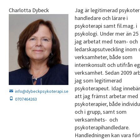
Charlotta Dybeck
Jag är legitimerad psykoter
handledare och lärare i
psykoterapi samt fil.mag. i
psykologi. Under mer än 25 
jag arbetat med team- och
ledarskapsutveckling inom o
verksamheter, både som
internkonsult och utifrån e
verksamhet. Sedan 2009 ar
jag som legitimerad
psykoterapeut. Idag innebär
info@dybeckpsykoterapi.se
att jag främst arbetar med
0707464263
psykoterapier, både individu
och i grupp, samt som
verksamhets- och
psykoterapihandledare.
Handledningen kan vara för