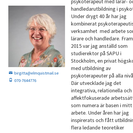
psykoterapeut med lärar- o
Elmquist
handledarutbildning i psykot
Jenny Svebeck
Under drygt 40 år har jag
kombinerat psykoterapeuti
Elisabet Rosén
verksamhet med arbete s
lärare och handledare. Fram 
Kristin Osborn
2015 var jag anställd som
studierektor på SAPU i
Anne
Stockholm, en privat högsk
Koskennniemi
med utbildning av
birgitta@elmquistmail.se
psykoterapeuter på alla nivå
Charlotta
070-7644776
Där utvecklade jag det
Dybeck
integrativa, relationella och
affektfokuserade arbetssät
Vi erbjuder
som numera är basen i mitt
Användbara
arbete. Under åren har jag
länkar
inspirerats och fått utbildn
flera ledande teoretiker