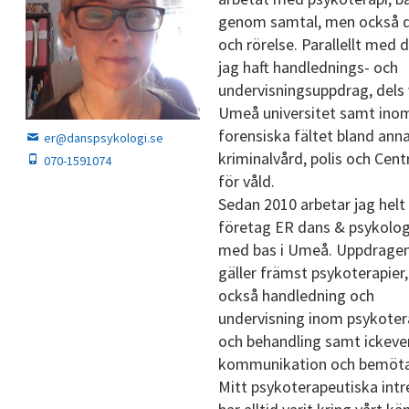
genom samtal, men också 
och rörelse. Parallellt med 
jag haft handlednings- och
undervisningsuppdrag, dels 
Umeå universitet samt ino
forensiska fältet bland ann
er@danspsykologi.se
kriminalvård, polis och Cen
070-1591074
för våld.
Sedan 2010 arbetar jag helt 
företag ER dans & psykolog
med bas i Umeå. Uppdrage
gäller främst psykoterapier
också handledning och
undervisning inom psykoter
och behandling samt ickeve
kommunikation och bemöt
Mitt psykoterapeutiska intr