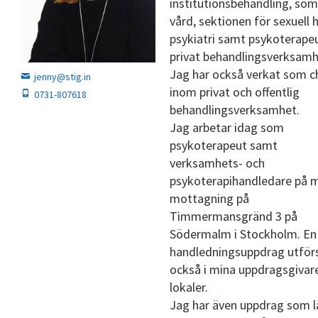
institutionsbehandling, som
vård, sektionen för sexuell h
psykiatri samt psykoterapeu
privat behandlingsverksamh
Jag har också verkat som c
jenny@stig.in
inom privat och offentlig
0731-807618
behandlingsverksamhet.
Jag arbetar idag som
psykoterapeut samt
verksamhets- och
psykoterapihandledare på 
mottagning på
Timmermansgränd 3 på
Södermalm i Stockholm. En
handledningsuppdrag utför
också i mina uppdragsgivar
lokaler.
Jag har även uppdrag som l