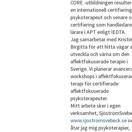
CORE -utbildningen resulter
en internationell certifieri
psykoterapeut och senare 
certifiering som handledare
lärare i APT enligt IEDTA.
Jag samarbetar med Kristin
Birgitta för att hitta vägar 
utveckla och värna om den
affektfokuserade terapin i
Sverige. Vi planerar avancer
workshops i affektfokusera
terapi för certifierade
affektfokuserade
psykoterapeuter.
Mitt arbete sker i egen
verksamhet, SjöströmSveb
www.sjostromsvebeck.se
oc
åtar jag mig psykoterapier,