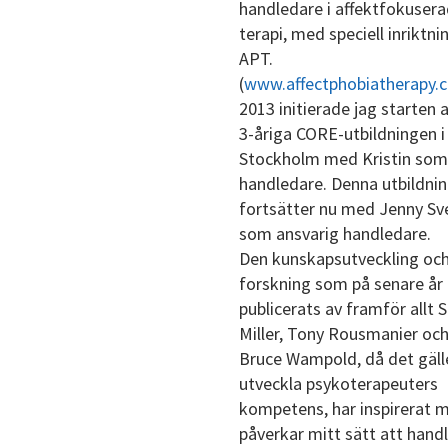
handledare i affektfokusera
terapi, med speciell inriktni
APT.
(
www.affectphobiatherapy.
2013 initierade jag starten 
3-åriga CORE-utbildningen i
Stockholm med Kristin som
handledare. Denna utbildni
fortsätter nu med Jenny Sv
som ansvarig handledare.
Den kunskapsutveckling oc
forskning som på senare år
publicerats av framför allt 
Miller, Tony Rousmanier oc
Bruce Wampold, då det gälle
utveckla psykoterapeuters
kompetens, har inspirerat 
påverkar mitt sätt att hand