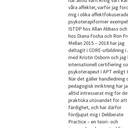
har alltid varit kring vårt kän
våra affekter, varför jag för
mig i olika affektfokuserad
psykoterapiformer exempel
ISTDP hos Allan Abbass oc
hos Diana Fosha och Ron Fr
Mellan 2015 – 2018 har jag
deltagit i CORE-utbildning i
med Kristin Osborn och jag 
internationell certifiering 
psykoterapeut i APT enligt 
När det gäller handledning 
pedagogisk inriktning har j
alltid intresserat mig för de
praktiska utövandet för att
färdighet, och har därför
fördjupat mig i Deliberate
Practice – en teori- och