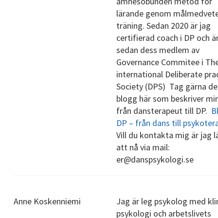
ämnesobunden metod för
lärande genom målmedvet
träning. Sedan 2020 är jag
certifierad coach i DP och ä
sedan dess medlem av
Governance Commitee i Th
international Deliberate pra
Society (DPS) Tag gärna del
blogg här som beskriver mi
från dansterapeut till DP.
B
DP – från dans till psykoter
Vill du kontakta mig är jag l
att nå via mail:
er@danspsykologi.se
Anne Koskenniemi
Jag är leg psykolog med kli
psykologi och arbetslivets