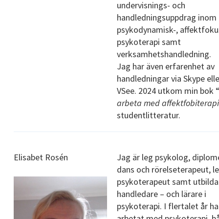
undervisnings- och
handledningsuppdrag inom
psykodynamisk-, affektfok
psykoterapi samt
verksamhetshandledning.
Jag har även erfarenhet av
handledningar via Skype elle
VSee. 2024 utkom min bok 
arbeta med affektfobiterap
studentlitteratur.
Elisabet Rosén
Jag är leg psykolog, diplom
dans och rörelseterapeut, l
psykoterapeut samt utbild
handledare – och lärare i
psykoterapi. I flertalet år ha
arbetat med psykoterapi, b