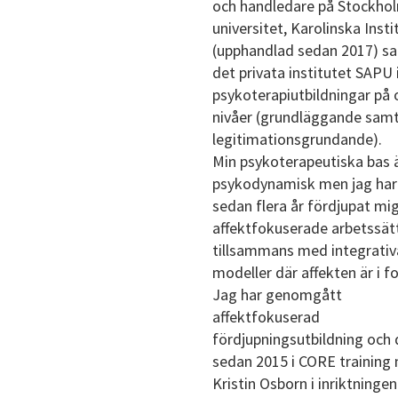
och handledare på Stockho
universitet, Karolinska Insti
(upphandlad sedan 2017) s
det privata institutet SAPU
psykoterapiutbildningar på 
nivåer (grundläggande sam
legitimationsgrundande).
Min psykoterapeutiska bas 
psykodynamisk men jag har
sedan flera år fördjupat mig
affektfokuserade arbetssät
tillsammans med integrativ
modeller där affekten är i f
Jag har genomgått
affektfokuserad
fördjupningsutbildning och 
sedan 2015 i CORE training
Kristin Osborn i inriktninge