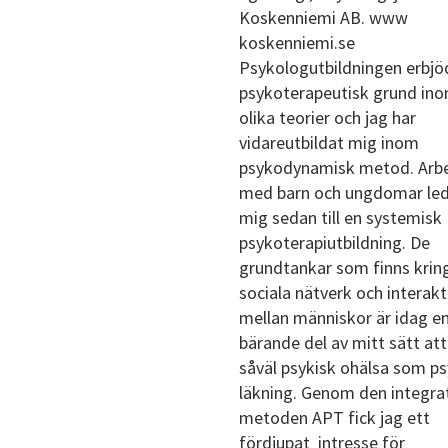
Koskenniemi AB. www
koskenniemi.se
Psykologutbildningen erbjö
psykoterapeutisk grund in
olika teorier och jag har
vidareutbildat mig inom
psykodynamisk metod. Arb
med barn och ungdomar le
mig sedan till en systemisk
psykoterapiutbildning. De
grundtankar som finns krin
sociala nätverk och interak
mellan människor är idag e
bärande del av mitt sätt att
såväl psykisk ohälsa som ps
läkning. Genom den integra
metoden APT fick jag ett
fördjupat intresse för