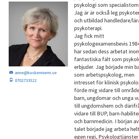
psykologi som specialistom
Jag är är också leg psykote
och utbildad handledare/lära
psykoterapi.
Jag fick mitt
psykologexamensbevis 198
har sedan dess arbetat ino
fantastiska fält som psykol
erbjuder. Jag började min b
anne@koskenniemi.se
som arbetspsykolog, men
0702733522
intresset för klinisk psykolo
förde mig vidare till områd
barn, ungdomar och unga v
till ungdomshem och därifr
vidare till BUP, barn-habilite
och barnmedicin. I början av
talet började jag arbeta helt
egen regi, Psykologtjänster