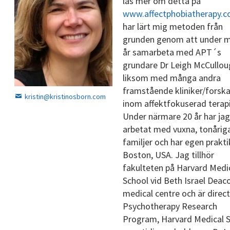
läs mer om detta på
www.affectphobiatherapy.
har lärt mig metoden från
grunden genom att under 
år samarbeta med APT´s
grundare Dr Leigh McCullou
liksom med många andra
framstående kliniker/forsk
kristin@kristinosborn.com
inom affektfokuserad terapi
Under närmare 20 år har jag
arbetat med vuxna, tonårig
familjer och har egen praktik
Boston, USA. Jag tillhör
fakulteten på Harvard Medi
School vid Beth Israel Deac
medical centre och är direct
Psychotherapy Research
Program, Harvard Medical S